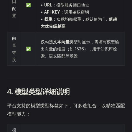
口
✅
•
URL
：模型服务接口地址
配
•
API KEY
：调用鉴权密钥
置
•
权重
：负载均衡权重，默认值为 1，
值越
大优先级越高
向
仅勾选
文本向量
类型时显示，需填写模型输
量
✅
出向量的维度（如 1536），用于知识库检
维
索、语义匹配等场景
度
4. 模型类型详细说明
平台支持的模型类型标签如下，可多选组合，以精准匹配
模型能力：
模