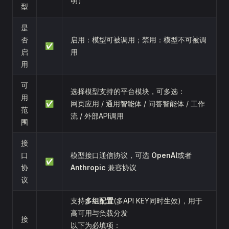
明）
型
是
否
启用：模型可被调用；禁用：模型不可被调
✅
启
用
用
可
选择模型支持的平台模块，可多选：
用
✅
网页应用 / 通用智能体 / 问答智能体 / 工作
范
流 / 外部API调用
围
接
口
模型接口通信协议，可选
OpenAI
或者
✅
协
Anthropic
兼容协议
议
支持
多组配置
(多API KEY同时生效)，用于
高可用与负载分发
接
以下为必填项：