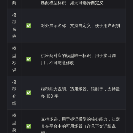
商
匹配模型标识；如无可选择
自定义
模
型
✅
对外展示名称，支持自定义，便于用户识别
名
称
模
型
供应商对应的模型唯一标识，用于接口调
✅
标
用，不可随意修改
识
模
型
模型能力说明、适用场景、限制等，支持最
✅
介
多 100 字
绍
模
支持多选，用于标记模型的核心能力，决定
型
✅
其在平台中的可用场景（详见下文详细说
类