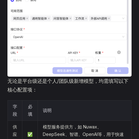
无论是平台级还是个人/团队级新增模型，均需填写以下
核心配置项：
字
必
说明
段
填
供
模型服务提供方，如 Nuwax、
应
✅
DeepSeek、智谱、OpenAI等，用于快速