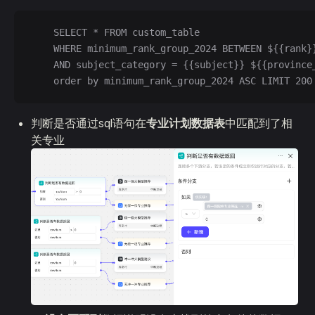
    SELECT * FROM custom_table 
    WHERE minimum_rank_group_2024 BETWEEN ${{rank}
    AND subject_category = {{subject}} ${{province
    order by minimum_rank_group_2024 ASC LIMIT 200
判断是否通过sql语句在
专业计划数据表
中匹配到了相
关专业